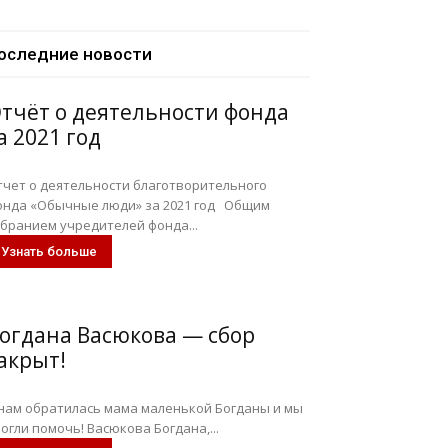
оследние новости
тчёт о деятельности фонда
а 2021 год
тчет о деятельности благотворительного
онда «Обычные люди» за 2021 год Общим
обранием учредителей фонда...
Узнать больше
огдана Васюкова — сбор
акрыт!
 нам обратилась мама маленькой Богданы и мы
огли помочь! Васюкова Богдана,...