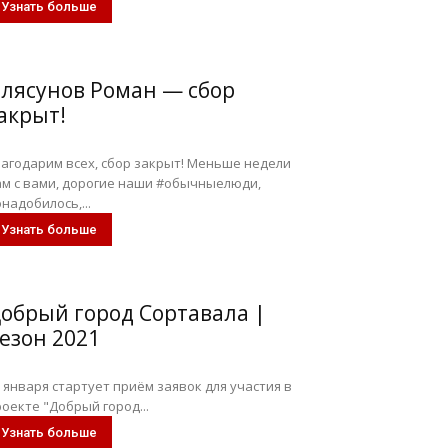
Узнать больше
лясунов Роман — сбор
акрыт!
лагодарим всех, сбор закрыт! Меньше недели
ам с вами, дорогие наши #обычныелюди,
надобилось,...
Узнать больше
обрый город Сортавала |
езон 2021
 января стартует приём заявок для участия в
оекте "Добрый город...
Узнать больше