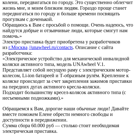
колени, передвигаться по городу. Это существенно облегчит
жизнь мне, и моим близким людям. Гораздо проще станет
передвигаться по городу и больше времени посвящать
прогулкам с доченькой.
Обращаюсь к Вам с просьбой о помощи. Очень надеюсь, что
найдутся добрые и отзывчивые люди, которые смогут нам
помочь.»
Электро приставка будет приобретена у разработчиков
из
г.Москва
//unawheel.ru/contacts
. Описание с сайта
разработчика:
«Электрическое устройство для механической инвалидной
коляски активного типа, модель UNAwheel V.1.
Представляет собой несущую раму с электрическим мотор-
колесом, Li-ion батареей и Т-образным рулём. Крепление к
коляске происходит за счет закрепления зажимов приставки
на передних дугах активного кресла-коляски.
Подходит большинству кресел-колясок активного типа (с
несъемными подножками).»
Обращаемся к Вам, дорогие наши обычные люди! Давайте
вместе поможем Елене обрести немного свободы и
доступности в передвижении.
Сумма сбора 60.000 руб — столько стоит необходимая
электрическая приставка.