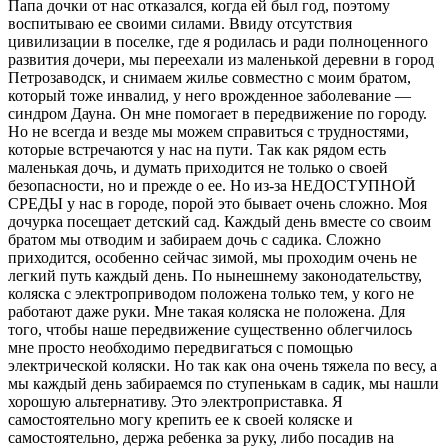
Папа дочки от нас отказался, когда ей был год, поэтому
воспитываю ее своими силами. Ввиду отсутствия
цивилизации в поселке, где я родилась и ради полноценного
развития дочери, мы переехали из маленькой деревни в город
Петрозаводск, и снимаем жилье совместно с моим братом,
который тоже инвалид, у него врожденное заболевание —
синдром Дауна. Он мне помогает в передвижение по городу.
Но не всегда и везде мы можем справиться с трудностями,
которые встречаются у нас на пути. Так как рядом есть
маленькая дочь, и думать приходится не только о своей
безопасности, но и прежде о ее. Но из-за НЕДОСТУПНОЙ
СРЕДЫ у нас в городе, порой это бывает очень сложно. Моя
дочурка посещает детский сад. Каждый день вместе со своим
братом мы отводим и забираем дочь с садика. Сложно
приходится, особенно сейчас зимой, мы проходим очень не
легкий путь каждый день. По нынешнему законодательству,
коляска с электроприводом положена только тем, у кого не
работают даже руки. Мне такая коляска не положена. Для
того, чтобы наше передвижение существенно облегчилось
мне просто необходимо передвигаться с помощью
электрической коляски. Но так как она очень тяжела по весу, а
мы каждый день забираемся по ступенькам в садик, мы нашли
хорошую альтернативу. Это электроприставка. Я
самостоятельно могу крепить ее к своей коляске и
самостоятельно, держа ребенка за руку, либо посадив на