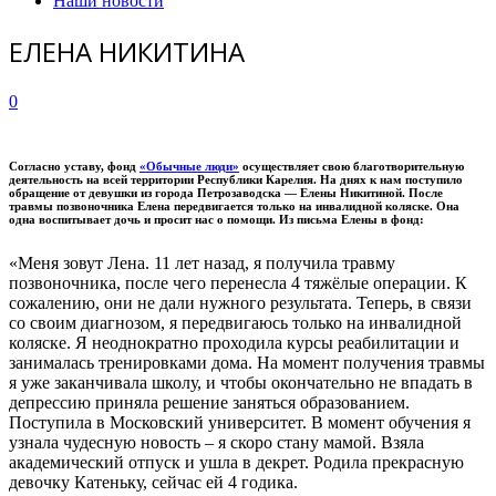
Наши новости
ЕЛЕНА НИКИТИНА
0
Согласно уставу, фонд
«Обычные люди»
осуществляет свою благотворительную
деятельность на всей территории Республики Карелия. На днях к нам поступило
обращение от девушки из города Петрозаводска — Елены Никитиной. После
травмы позвоночника Елена передвигается только на инвалидной коляске. Она
одна воспитывает дочь и просит нас о помощи. Из письма Елены в фонд:
«Меня зовут Лена. 11 лет назад, я получила травму
позвоночника, после чего перенесла 4 тяжёлые операции. К
сожалению, они не дали нужного результата. Теперь, в связи
со своим диагнозом, я передвигаюсь только на инвалидной
коляске. Я неоднократно проходила курсы реабилитации и
занималась тренировками дома. На момент получения травмы
я уже заканчивала школу, и чтобы окончательно не впадать в
депрессию приняла решение заняться образованием.
Поступила в Московский университет. В момент обучения я
узнала чудесную новость – я скоро стану мамой. Взяла
академический отпуск и ушла в декрет. Родила прекрасную
девочку Катеньку, сейчас ей 4 годика.