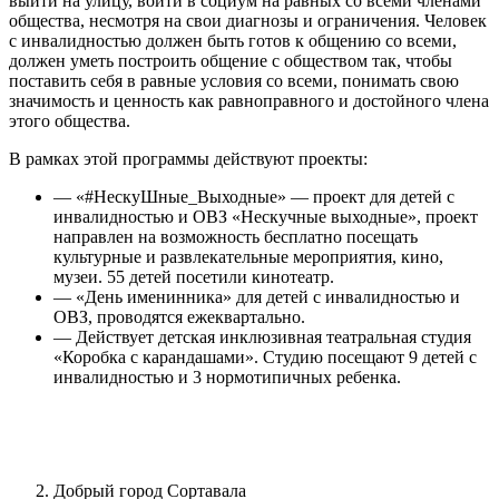
выйти на улицу, войти в социум на равных со всеми членами
общества, несмотря на свои диагнозы и ограничения. Человек
с инвалидностью должен быть готов к общению со всеми,
должен уметь построить общение с обществом так, чтобы
поставить себя в равные условия со всеми, понимать свою
значимость и ценность как равноправного и достойного члена
этого общества.
В рамках этой программы действуют проекты:
— «#НескуШные_Выходные» — проект для детей с
инвалидностью и ОВЗ «Нескучные выходные», проект
направлен на возможность бесплатно посещать
культурные и развлекательные мероприятия, кино,
музеи. 55 детей посетили кинотеатр.
— «День именинника» для детей с инвалидностью и
ОВЗ, проводятся ежеквартально.
— Действует детская инклюзивная театральная студия
«Коробка с карандашами». Студию посещают 9 детей с
инвалидностью и 3 нормотипичных ребенка.
Добрый город Сортавала