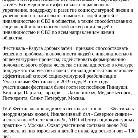
затей». Все мероприятия фестиваля направлены на
укрепление, поддержку и развитие социокультурной жизни и
укреплению положительного имиджа людей и детей с
инвалидностью и ОВЗ в обществе, а также способствованию
социальной и психологической интеграции людей с
инвалидностью и ОВЗ по всем направлениям жизни
общества.
Фестиваль «Радуга добрых затей» призван: способствовать
решению проблемы включенности людей с инвалидностью в
общекультурные процессы; содействовать формированию
положительного образа человека с инвалидностью в культуре;
поддержать творчество людей с инвалидностью как наиболее
эффективный способ социокультурной реабилитации.
Участниками Фестиваля, в 2019 году, В этом году
участниками фестиваля были гости из: посёлков Пиндуши,
Видлица, Партала, городов — Лахденпохья, Медвежьегорск,
Питкяранта, Санкт-Петербург, Москва.
IV-й Фестиваль проводился в несколько этапов — Фестиваль
неординарных людей, Инклюзивный бал «Северное сияние»
и спектакль «Вот те клюква!», АНО «Центр социокультурных
практик» г. Москва . Охват участников составил около 700
человек, из них взрослых и детей с инвалидностью и овз – 130
чел.