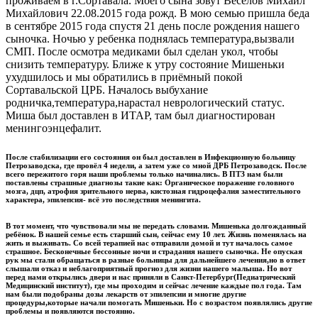
проживаем в г.Сортавала. Моего сына зовут Веселов Михаил
Михайлович 22.08.2015 года рожд. В мою семью пришла беда
в сентябре 2015 года спустя 21 день после рождения нашего
сыночка. Ночью у ребенка поднялась температура,вызвали
СМП. После осмотра медиками был сделан укол, чтобы
снизить температуру. Ближе к утру состояние Мишеньки
ухудшилось и мы обратились в приёмный покой
Сортавальской ЦРБ. Началось выбухание
родничка,температура,нарастал неврологический статус.
Миша был доставлен в ИТАР, там был диагностирован
менингоэнцефалит.
После стабилизации его состояния он был доставлен в Инфекционную больницу
Петрозаводска, где провёл 4 недели, а затем уже со мной ДРБ Петрозаводск. После
всего пережитого горя наши проблемы только начинались. В ПТЗ нам были
поставлены страшные диагнозы такие как: Органическое поражение головного
мозга, дцп, атрофия зрительного нерва, кистозная гидроцефалия заместительного
характера, эпилепсия- всё это последствия менингита.
В тот момент, что чувствовали мы не передать словами. Мишенька долгожданный
ребёнок. В нашей семье есть старший сын, сейчас ему 10 лет. Жизнь поменялась на
жить и выживать. Со всей терапией нас отправили домой и тут началось самое
страшное. Бесконечные бессонные ночи и страдания нашего сыночка. Не опуская
рук мы стали обращаться в разные больницы для дальнейшего лечения,но в ответ
слышали отказ и неблагоприятный прогноз для жизни нашего малыша. Но вот
перед нами открылись двери и нас приняли в Санкт-Петербург(Педиатрический
Медицинский институт), где мы проходим и сейчас лечение каждые пол года. Там
нам были подобраны дозы лекарств от эпилепсии и многие другие
процедуры,которые начали помогать Мишеньки. Но с возрастом появлялись другие
проблемы и появляются постоянно.