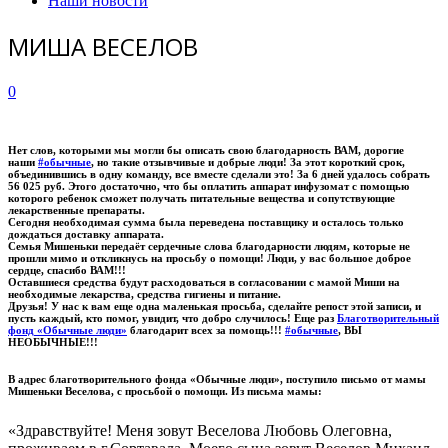
Наши новости
МИША ВЕСЕЛОВ
0
Нет слов, которыми мы могли бы описать свою благодарность ВАМ, дорогие
наши
#обычные
, но такие отзывчивые и добрые люди! За этот короткий срок,
объединившись в одну команду, все вместе сделали это! За 6 дней удалось собрать
56 025 руб. Этого достаточно, что бы оплатить аппарат инфузомат с помощью
которого ребенок сможет получать питательные вещества и сопутствующие
лекарственные препараты.
Сегодня необходимая сумма была переведена поставщику и осталось только
дождаться доставку аппарата.
Семья Мишеньки передаёт сердечные слова благодарности людям, которые не
прошли мимо и откликнусь на просьбу о помощи! Люди, у вас большое доброе
сердце, спасибо ВАМ!!!
Оставшиеся средства будут расходоваться в согласовании с мамой Миши на
необходимые лекарства, средства гигиены и питание.
Друзья! У нас к вам еще одна маленькая просьба, сделайте репост этой записи, и
пусть каждый, кто помог, увидит, что добро случилось! Еще раз
Благотворительный
фонд «Обычные люди»
благодарит всех за помощь!!!
#обычные
, ВЫ
НЕОБЫЧНЫЕ!!!
В адрес благотворительного фонда «Обычные люди», поступило письмо от мамы
Мишеньки Веселова, с просьбой о помощи. Из письма мамы:
«Здравствуйте! Меня зовут Веселова Любовь Олеговна,