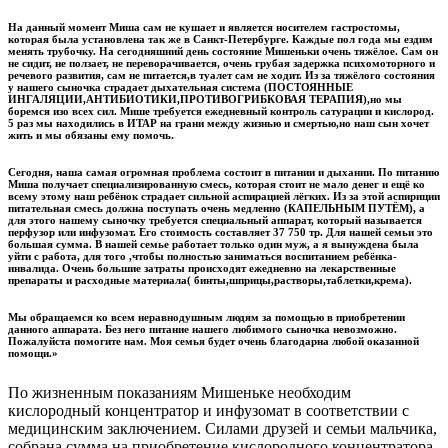
На данный момент Миша сам не кушает и является носителем гастростомы,
которая была установлена так же в Санкт-Петербурге. Каждые пол года мы ездим
менять трубочку. На сегодняшний день состояние Мишеньки очень тяжёлое. Сам он
не сидит, не ползает, не переворачивается, очень грубая задержка психомоторного и
речевого развития, сам не питается,в туалет сам не ходит. Из за тяжёлого состояния
у нашего сыночка страдает дыхательная система (ПОСТОЯННЫЕ
ИНГАЛЯЦИИ,АНТИБИОТИКИ,ПРОТИВОГРИБКОВАЯ ТЕРАПИЯ),но мы
боремся изо всех сил. Мише требуется ежедневный контроль сатурации и кислород.
5 раз мы находились в ИТАР на грани между жизнью и смертью,но наш сын хочет
жить и мы обязаны ему помочь.
Сегодня, наша самая огромная проблема состоит в питании и дыхании. По питанию
Миша получает специализированную смесь, которая стоит не мало денег и ещё ко
всему этому наш ребёнок страдает сильной аспирацией лёгких. Из за этой аспириции
питательная смесь должна поступать очень медленно (КАПЕЛЬНЫМ ПУТЁМ), а
для этого нашему сыночку требуется специальный аппарат, который называется
перфузор или инфузомат. Его стоимость составляет 37 750 тр. Для нашей семьи это
большая сумма. В нашей семье работает только один муж, а я вынуждена была
уйти с работа, для того ,чтобы полностью заниматься воспитанием ребёнка-
инвалида. Очень большие затраты происходят ежедневно на лекарственные
препараты и расходные материала( бинты,шприцы,растворы,таблетки,крема).
Мы обращаемся ко всем неравнодушным людям за помощью в приобретении
данного аппарата. Без него питание нашего любимого сыночка невозможно.
Пожалуйста помогите нам. Моя семья будет очень благодарна любой оказанной
помощи.»
По жизненным показаниям Мишеньке необходим
кислородный концентратор и инфузомат в соответствии с
медицинским заключением. Силами друзей и семьи мальчика,
собрана сумма на приобретение кислородного концентратора.