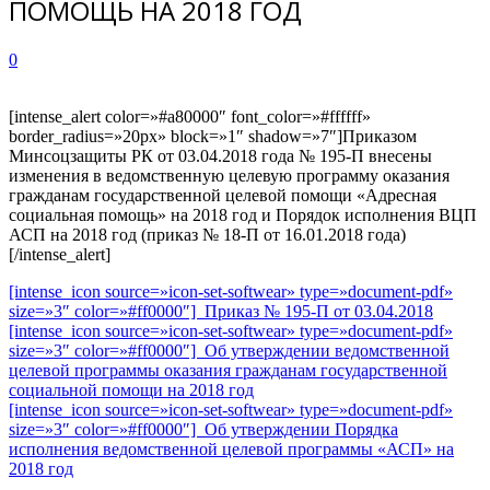
ПОМОЩЬ НА 2018 ГОД
0
[intense_alert color=»#a80000″ font_color=»#ffffff»
border_radius=»20px» block=»1″ shadow=»7″]Приказом
Минсоцзащиты РК от 03.04.2018 года № 195-П внесены
изменения в ведомственную целевую программу оказания
гражданам государственной целевой помощи «Адресная
социальная помощь» на 2018 год и Порядок исполнения ВЦП
АСП на 2018 год (приказ № 18-П от 16.01.2018 года)
[/intense_alert]
[intense_icon source=»icon-set-softwear» type=»document-pdf»
size=»3″ color=»#ff0000″] Приказ № 195-П от 03.04.2018
[intense_icon source=»icon-set-softwear» type=»document-pdf»
size=»3″ color=»#ff0000″] Об утверждении ведомственной
целевой программы оказания гражданам государственной
социальной помощи на 2018 год
[intense_icon source=»icon-set-softwear» type=»document-pdf»
size=»3″ color=»#ff0000″] Об утверждении Порядка
исполнения ведомственной целевой программы «АСП» на
2018 год